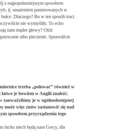
ój z najpopularniejszym sposobem
ryb, tj. smażeniem panierowanych w
j bułce. Dlaczego? Bo w ten sposób traci
czywiście nie wymyśliły. To echo
nują nam mądre głowy? Otóż
 gotowanie albo pieczenie. Sprawdźcie
śmiornice trzeba „polować” również w
st łatwo je bowiem w Anglii znaleźć.
ów zauważyliśmy je w ogólnodostępnej
 by może więc znów zastanowić się nad
nym sposobem przyrządzenia tego
m fachu niech będą nam Grecy, dla