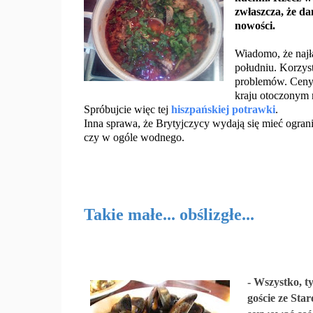
zwłaszcza, że da
nowości.
Wiadomo, że najł
południu. Korzyst
problemów. Ceny 
kraju otoczonym m
Spróbujcie więc tej
hiszpańskiej potrawki
.
Inna sprawa, że Brytyjczycy wydają się mieć ogran
czy w ogóle wodnego.
Takie małe... obślizgłe...
- Wszystko, ty
goście ze Sta