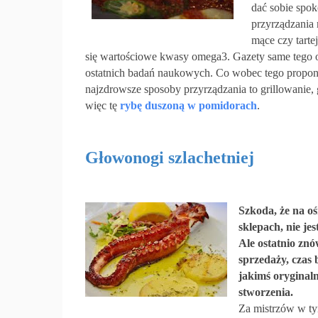
dać sobie spok
przyrządzania 
mące czy tarte
się wartościowe kwasy omega3. Gazety same tego o
ostatnich badań naukowych. Co wobec tego propo
najzdrowsze sposoby przyrządzania to grillowanie,
więc tę
rybę duszoną w pomidorach
.
Głowonogi szlachetniej
Szkoda, że na o
sklepach, nie je
Ale ostatnio zn
sprzedaży, czas
jakimś oryginal
stworzenia.
Za mistrzów w ty