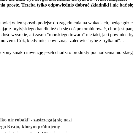
nia proste. Trzeba tylko odpowiednio dobrać składniki i nie bać się
atwiej w ten sposób podejść do zagadnienia na wakacjach, będąc gdzie
ając z brytyjskiego handlu też da
się
coś pokombinować, choć jest par
dość wysokie, a i zasób "morskiego towaru" nie taki, jaki powinien b
orzem. Cóż, kiedy miejscowi znają zaledwie "rybę z frytkami"...
iczony smak i inwencję jeżeli chodzi o produkty pochodzenia morskieg
lko nie robaki! - zastrzegają się nasi
rego Kraju, którym próbujemy