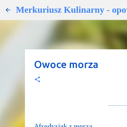
Merkuriusz Kulinarny - opowi
Owoce morza
________
Afrodyzjak z morza