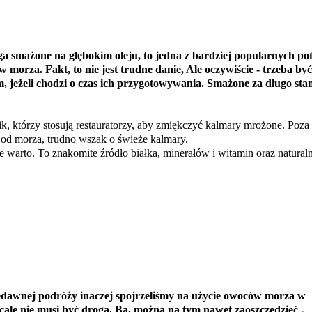
a smażone na głębokim oleju, to jedna z bardziej popularnych po
 morza. Fakt, to nie jest trudne danie, Ale oczywiście - trzeba być
 jeżeli chodzi o czas ich przygotowywania. Smażone za długo stan
rik, którzy stosują restauratorzy, aby zmiękczyć kalmary mrożone. Poza
 od morza, trudno wszak o świeże kalmary.
je warto. To znakomite źródło białka, minerałów i witamin oraz natural
iedawnej podróży inaczej spojrzeliśmy na użycie owoców morza w
cale nie musi być droga. Ba, można na tym nawet zaoszczędzieć -