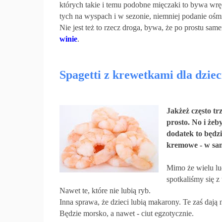
których takie i temu podobne mięczaki to bywa wręc
tych na wyspach i w sezonie, niemniej podanie ośmi
Nie jest też to rzecz droga, bywa, że po prostu s
winie
.
Spagetti z krewetkami dla dziec
Jakżeż często trz
prosto. No i żeb
dodatek to będzi
kremowe - w sam 
Mimo że wielu lu
spotkaliśmy się z
Nawet te, które nie lubią ryb.
Inna sprawa, że dzieci lubią makarony. Te zaś dają
Będzie morsko, a nawet - ciut egzotycznie.