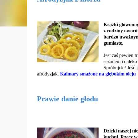
Krążki głowonog
z rodziny owoców
bardzo uważnym,
gumiaste.
Jest zaś pewien t
sezonem i daleko
Spróbujcie! Jeść 
afrodyzjak.
Kalmary smażone na głębokim oleju
Prawie danie głodu
D
zięki naszej n
kuchni. Rzecz w