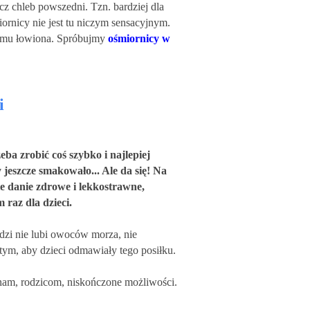
z chleb powszedni. Tzn. bardziej dla
ornicy nie jest tu niczym sensacyjnym.
amemu łowiona. Spróbujmy
ośmiornicy w
i
eba zrobić coś szybko i najlepiej
y jeszcze smakowało... Ale da się! Na
e danie zdrowe i lekkostrawne,
raz dla dzieci.
dzi nie lubi owoców morza, nie
 tym, aby dzieci odmawiały tego posiłku.
 nam, rodzicom, niskończone możliwości.