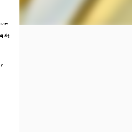
traw
ą się
ny