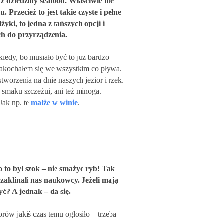
z dziedziny seafood. Właściwie nie
. Przecież to jest takie czyste i pełne
łżyki, to jedna z tańszych opcji i
h do przyrządzenia.
iedy, bo musiało być to już bardzo
akochałem się we wszystkim co pływa.
tworzenia na dnie naszych jezior i rzek,
 smaku szczeżui, ani też minoga.
Jak np. te
małże w winie
.
 to był szok – nie smażyć ryb! Tak
zaklinali nas naukowcy. Jeżeli mają
żyć? A jednak – da się.
orów jakiś czas temu ogłosiło – trzeba