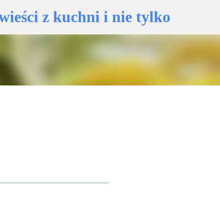
eści z kuchni i nie tylko
Przejdź do głównej zawartości
____________________________