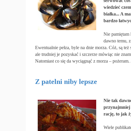
serwować coś 
wiedzieć czemu
białka... A ma
bardzo łatwyc
Nie pamiętam k
dawno temu, z
Ewentualnie pełza, byle na dnie morza. Cóż, są też s
ale trudniej je pozyskać i szczerze mówiąc nie znam
Natomiast co się da wyciągnąć z morza – pożeram. 
Z patelni niby lepsze
Nie tak dawno
przynajmniej 
rację, to jak 
Wiele publikat