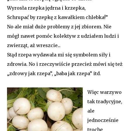
Wyrosła rzepka jędrna i krzepka,
Schrupać by rzepkę z kawałkiem chlebka!”
No ale miał duże problemy z jej zbiorem. Nie
mógł nawet pomóc kolektyw z udziałem ludzi i
zwierząt, aż wreszcie...
Stąd rzepa wydawała mi się symbolem siły i
zdrowia. No i rzeczywiście przecież mówi się też
„zdrowy jak rzepa”, „baba jak rzepa” itd.
Więc warzywo
tak tradycyjne,
ale
jednocześnie
trochę