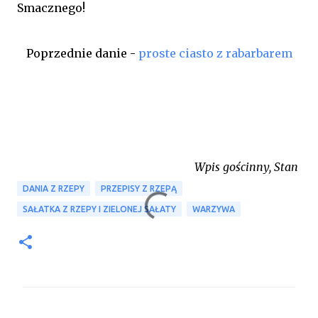
Smacznego!
Poprzednie danie -
proste ciasto z rabarbarem
Wpis gościnny, Stan
DANIA Z RZEPY
PRZEPISY Z RZEPĄ
SAŁATKA Z RZEPY I ZIELONEJ SAŁATY
WARZYWA
K