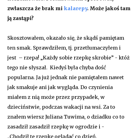
zwłaszcza że brak mi
kalarepy
. Może jakoś tam
ją zastąpi?
Skosztowałem, okazało się, że skądś pamiętam
ten smak. Sprawdziłem, tj. przetłumaczyłem i
jest – rzepa! „Każdy sobie rzepkę skrobie” - któż
tego nie słyszał. Kiedyś była chyba dość
popularna. Ja już jednak nie pamiętałem nawet
jak smakuje ani jak wygląda. Do czynienia
miałem z nią może przez przypadek, w
dzieciństwie, podczas wakacji na wsi. Za to
znałem wiersz Juliana Tuwima, o dziadku co to
zasadził zasadził rzepkę w ogrodzie i -
„Chodził te rzepkę oglądać co dzień.