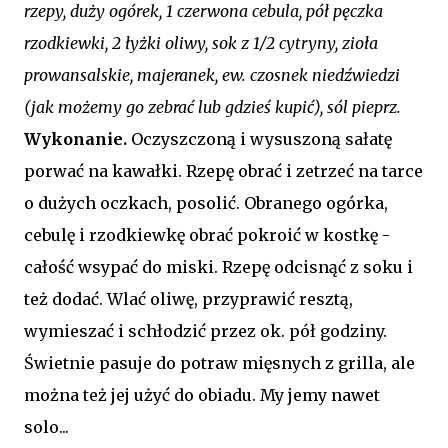
rzepy, duży ogórek, 1 czerwona cebula, pół pęczka
rzodkiewki, 2 łyżki oliwy, sok z 1/2 cytryny, zioła
prowansalskie, majeranek, ew. czosnek niedźwiedzi
(jak możemy go zebrać lub gdzieś kupić), sól pieprz.
Wykonanie.
Oczyszczoną i wysuszoną sałatę
porwać na kawałki. Rzepę obrać i zetrzeć na tarce
o dużych oczkach, posolić. Obranego ogórka,
cebulę i rzodkiewkę obrać pokroić w kostkę -
całość wsypać do miski. Rzepę odcisnąć z soku i
też dodać. Wlać oliwę, przyprawić resztą,
wymieszać i schłodzić przez ok. pół godziny.
Świetnie pasuje do potraw mięsnych z grilla, ale
można też jej użyć do obiadu. My jemy nawet
solo...