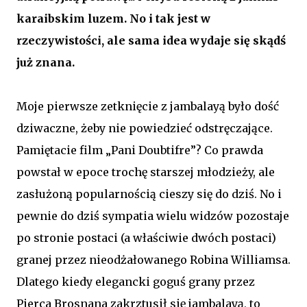
karaibskim luzem. No i tak jest w
rzeczywistości, ale sama idea wydaje się skądś
już znana.
Moje pierwsze zetknięcie z jambalayą było dość
dziwaczne, żeby nie powiedzieć odstręczające.
Pamiętacie film „Pani Doubtifre”? Co prawda
powstał w epoce trochę starszej młodzieży, ale
zasłużoną popularnością cieszy się do dziś. No i
pewnie do dziś sympatia wielu widzów pozostaje
po stronie postaci (a właściwie dwóch postaci)
granej przez nieodżałowanego Robina Williamsa.
Dlatego kiedy elegancki goguś grany przez
Pierca Brosnana zakrztusił się jambalayą, to