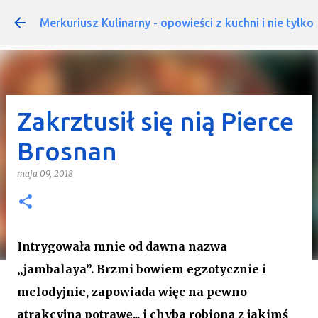
Przejdź do głównej zawar
Merkuriusz Kulinarny - opowieści z kuchni i nie tylko
Zakrztusił się nią Pierce
Brosnan
maja 09, 2018
Intrygowała mnie od dawna nazwa
„jambalaya”. Brzmi bowiem egzotycznie i
melodyjnie, zapowiada więc na pewno
atrakcyjną potrawę... i chyba robioną z jakimś