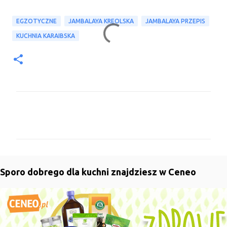
EGZOTYCZNE
JAMBALAYA KREOLSKA
JAMBALAYA PRZEPIS
KUCHNIA KARAIBSKA
K
o
m
e
n
Sporo dobrego dla kuchni znajdziesz w Ceneo
t
a
r
z