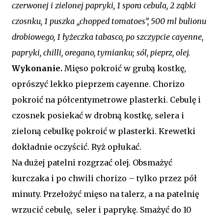
czerwonej i zielonej papryki, 1 spora cebula, 2 ząbki
czosnku, 1 puszka „chopped tomatoes”, 500 ml bulionu
drobiowego, 1 łyżeczka tabasco, po szczypcie cayenne,
papryki, chilli, oregano, tymianku; sól, pieprz, olej.
Wykonanie.
Mięso pokroić w grubą kostkę,
oprószyć lekko pieprzem cayenne. Chorizo
pokroić na półcentymetrowe plasterki. Cebulę i
czosnek posiekać w drobną kostkę, selera i
zieloną cebulkę pokroić w plasterki. Krewetki
dokładnie oczyścić. Ryż opłukać.
Na dużej patelni rozgrzać olej. Obsmażyć
kurczaka i po chwili chorizo – tylko przez pół
minuty. Przełożyć mięso na talerz, a na patelnię
wrzucić cebulę, seler i paprykę. Smażyć do 10