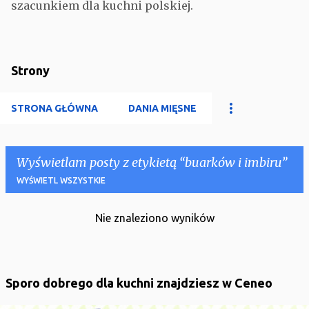
szacunkiem dla kuchni polskiej.
Strony
STRONA GŁÓWNA
DANIA MIĘSNE
Wyświetlam posty z etykietą
buarków i imbiru
WYŚWIETL WSZYSTKIE
Nie znaleziono wyników
P
o
s
t
Sporo dobrego dla kuchni znajdziesz w Ceneo
y